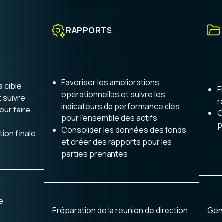
RAPPORTS
Favoriser les améliorations
a cible
F
opérationnelles et suivre les
t suivre
r
indicateurs de performance clés
our faire
C
pour l'ensemble des actifs
p
Consolider les données des fonds
ion finale
et créer des rapports pour les
parties prenantes
e
Gén
Préparation de la réunion de direction