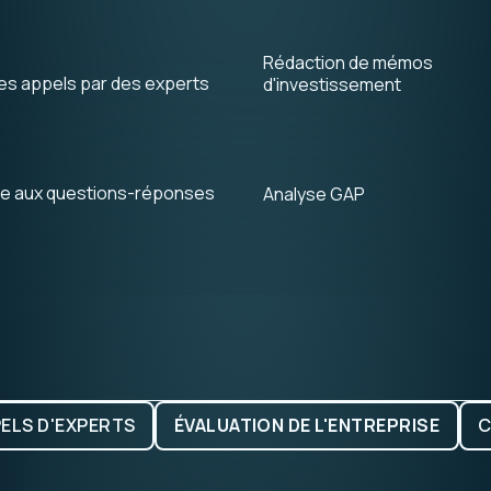
Rédaction de mémos
es appels par des experts
d'investissement
erce
tion de
 analyse des
ce aux questions-réponses
Analyse GAP
ELS D'EXPERTS
ÉVALUATION DE L'ENTREPRISE
C