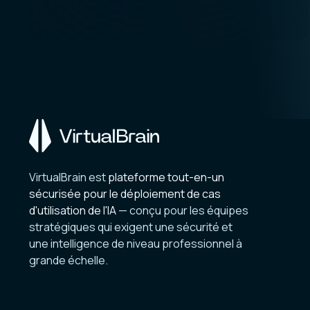
Automatisez des cas d'utilisation complets grâce à
notre bibliothèque d'applications d'IA.
Investissement — Fusions et acquisitions
Due Diligence, Reporting, Investment
Memo, Questionnaires...
Déploiement d'IA
Dirigez votre transformation de l'IA avec notre équipe
d'experts sans frais supplémentaires.
VirtualBrain est
plateforme tout-en-un
Apps
sécurisée pour le déploiement de cas
d'utilisation de l'IA
— conçu pour les équipes
Automatisez des cas d'utilisation complets grâce 
stratégiques qui exigent une sécurité et
bibliothèque d'applications d'IA.
une intelligence de niveau professionnel à
grande échelle.