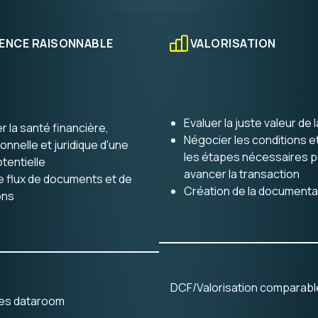
 et
GENCE RAISONNABLE
VALORISATION
ciale,
vraison,
Evaluer la juste valeur de l
s...
r la santé financière,
Négocier les conditions e
onnelle et juridique d'une
les étapes nécessaires p
otentielle
avancer la transaction
e flux de documents et de
Création de la documentat
ons
eurs
DCF/Valorisation comparabl
des dataroom