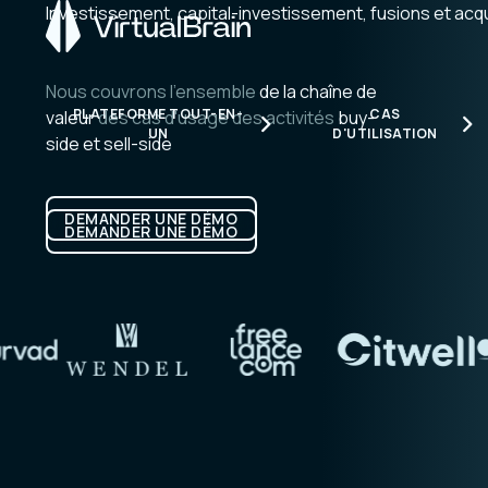
Investissement, capital-investissement, fusions et acqu
Nous couvrons l'ensemble
de la chaîne de
PLATEFORME TOUT-EN-
CAS
valeur
des cas d'usage des activités
buy-
UN
D'UTILISATION
side et sell-side
Plateforme tout-en-un
Cas d'utilisation
DEMANDER UNE DÉMO
DEMANDER UNE DÉMO
DEMANDER UNE DÉMO
DEMANDER UNE DÉMO
Activités et cas d'usage
couverts par VirtualBrain