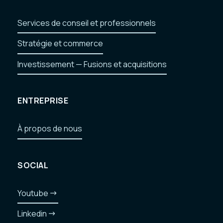
Services de conseil et professionnels
Services de conseil et professionnels
ipe d'experts
Stratégie et commerce
Stratégie et commerce
Investissement — Fusions et acquisitions
Investissement — Fusions et acquisitions
ENTREPRISE
À propos de nous
À propos de nous
SOCIAL
Youtube
Youtube
Linkedin
Linkedin