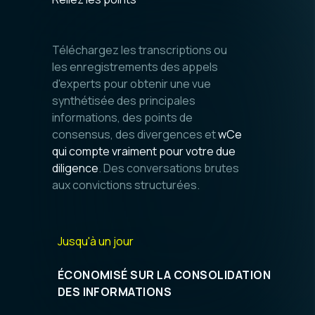
Discussions
Téléchargez les transcriptions ou
les enregistrements des appels
Travaillez avec votre consultant en IA personnel et
d'experts pour obtenir une vue
Investissement — F
synthétisée des principales
acquisitions
informations, des points de
consensus, des divergences et
w
Ce
Due diligence, rapp
qui compte vraiment pour votre due
d'investissement,
diligence
. Des conversations brutes
questionnaires...
aux convictions structurées.
Jusqu'à un jour
ÉCONOMISÉ SUR LA CONSOLIDATION
Apps
DES INFORMATIONS